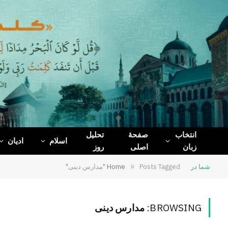
WhatsApp
Telegram
Facebook
X
(Twitter)
انتخاب
صفحۀ
تحلیل
اسلام
ادیان
زبان
اصلی
روز
شما در
Posts Tagged "مدارس دینی"
»
Home
BROWSING:
مدارس دینی