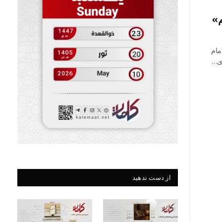
م»
مام
دی…
از دست ندهید