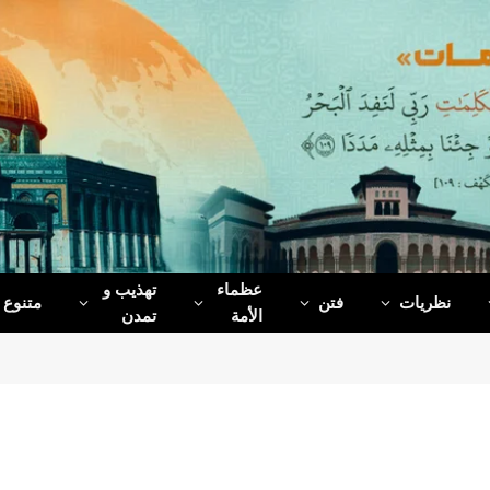
عظماء‌
تهذیب و
نظریات
فتن
متنوع
الأمة
تمدن