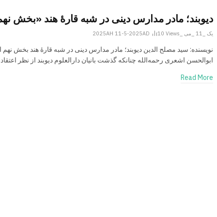
دیوبند؛ مادر مدارس دینی در شبه قارۀ هند «بخش نه
یک _11 _می _2025AH 11-5-2025AD
Views
10
نویسنده: سید مصلح الدین دیوبند؛ مادر مدارس دینی در شبه قارۀ هند بخش نهم ا
ابوالحسن اشعری رحمه‌الله چنانکه گذشت بانیان دارالعلوم دیوبند از نظر اعتقا
Read More