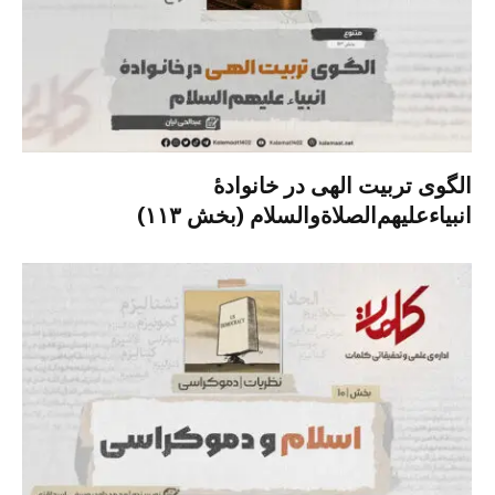
الگوی تربیت الهی در خانوادۀ
انبیاءعلیهم‌الصلاةو‌السلام (بخش ۱۱۳)