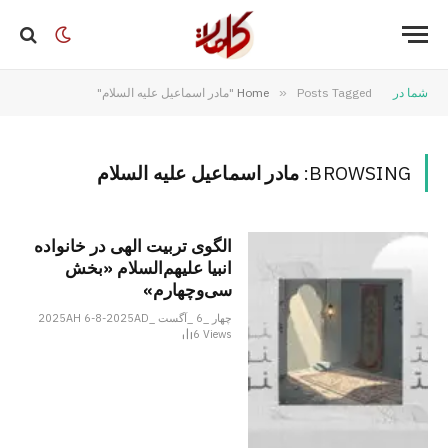
شما در
Posts Tagged "مادر اسماعیل علیه السلام"
»
Home
BROWSING:
مادر اسماعیل علیه السلام
الگوی تربیت الهی در خانواده
انبیا‌‌ علیهم‌السلام «بخش
سی‌‌وچهارم»
چهار _6 _آگست _2025AH 6-8-2025AD
6
Views