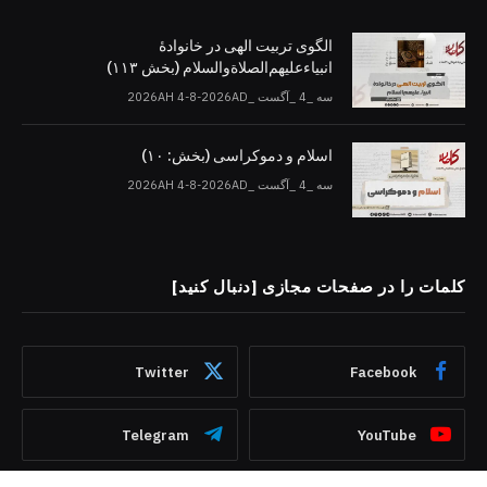
الگوی تربیت الهی در خانوادۀ
انبیاءعلیهم‌الصلاةو‌السلام (بخش ۱۱۳)
سه _4 _آگست _2026AH 4-8-2026AD
اسلام و دموکراسی (بخش: ۱۰)
سه _4 _آگست _2026AH 4-8-2026AD
کلمات را در صفحات مجازی [دنبال کنید]
Twitter
Facebook
Telegram
YouTube