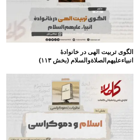
الگوی تربیت الهی در خانوادۀ
انبیاءعلیهم‌الصلاةو‌السلام (بخش ۱۱۳)