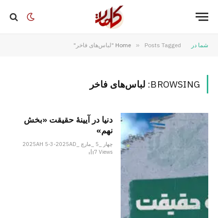
شما در
Posts Tagged "لباس‌های فاخر"
»
Home
BROWSING:
لباس‌های فاخر
دنیا در آیینۀ حقیقت «بخش
نهم»
چهار _5 _مارچ _2025AH 5-3-2025AD
7
Views