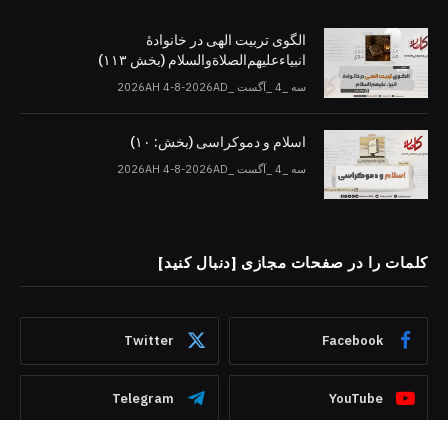
الگوی تربیت الهی در خانوادۀ
انبیاءعلیهم‌الصلاةو‌السلام (بخش ۱۱۳)
سه _4 _آگست _2026AH 4-8-2026AD
اسلام و دموکراسی (بخش: ۱۰)
سه _4 _آگست _2026AH 4-8-2026AD
کلمات را در صفحات مجازی [دنبال کنید]
Twitter
Facebook
Telegram
YouTube