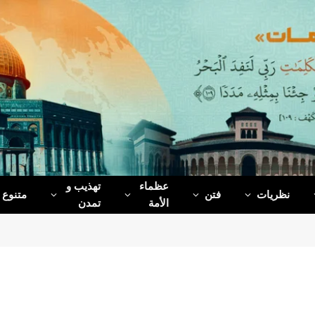
عظماء‌
تهذیب و
نظریات
فتن
متنوع
الأمة
تمدن