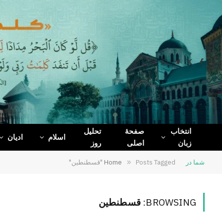
WhatsApp
Telegram
Facebook
X
(Twitter)
انتخاب
صفحۀ
تحلیل
اسلام
ادیان
زبان
اصلی
روز
شما در
Posts Tagged "قسطنطین"
»
Home
BROWSING:
قسطنطین