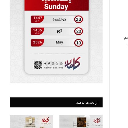
شم
از دست ندهید