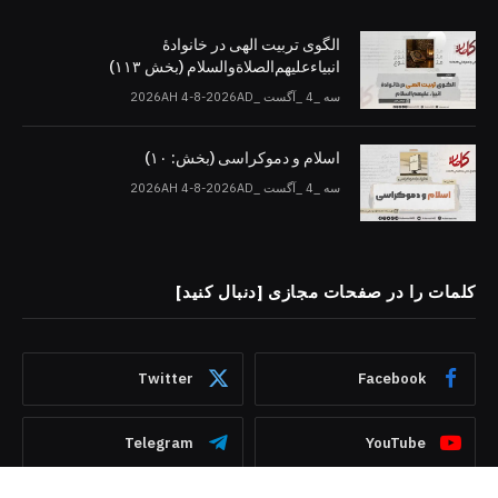
الگوی تربیت الهی در خانوادۀ
انبیاءعلیهم‌الصلاةو‌السلام (بخش ۱۱۳)
سه _4 _آگست _2026AH 4-8-2026AD
اسلام و دموکراسی (بخش: ۱۰)
سه _4 _آگست _2026AH 4-8-2026AD
کلمات را در صفحات مجازی [دنبال کنید]
Twitter
Facebook
Telegram
YouTube