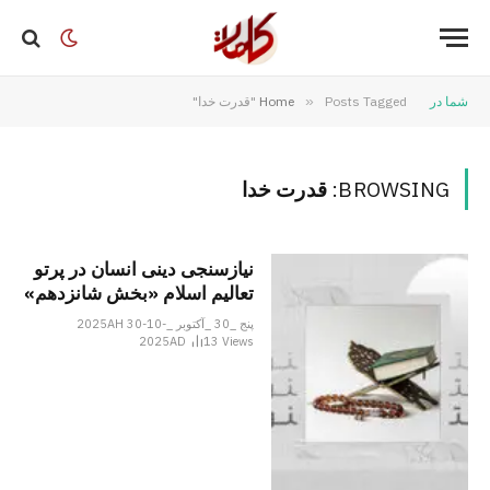
شما در
Posts Tagged "قدرت خدا"
»
Home
BROWSING:
قدرت خدا
نیازسنجی دینی انسان در پرتو
تعالیم اسلام «بخش شانزدهم»
پنج _30 _آکتوبر _2025AH 30-10-
2025AD
13
Views