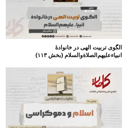
الگوی تربیت الهی در خانوادۀ
انبیاءعلیهم‌الصلاةو‌السلام (بخش ۱۱۳)