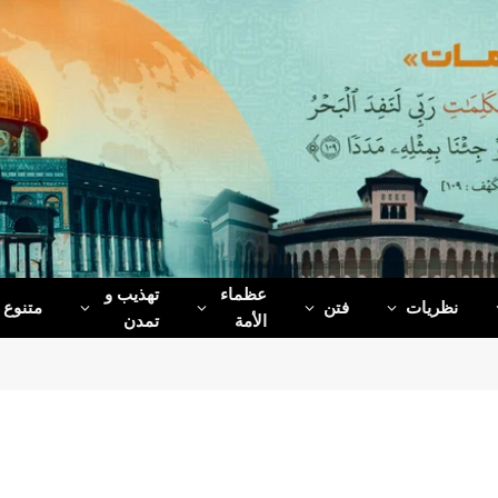
عظماء‌
تهذیب و
نظریات
فتن
متنوع
الأمة
تمدن