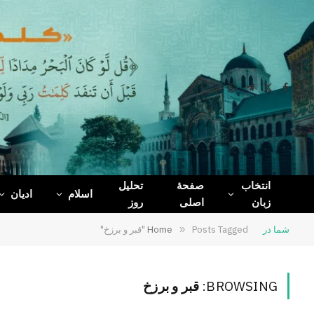
WhatsApp
Telegram
Facebook
X
(Twitter)
انتخاب
صفحۀ
تحلیل
اسلام
ادیان
زبان
اصلی
روز
شما در
Posts Tagged "قبر و برزخ"
»
Home
BROWSING:
قبر و برزخ