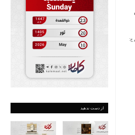
 ج:
از دست ندهید