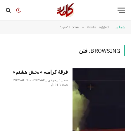
شما در
Posts Tagged "فتن"
»
Home
BROWSING:
فتن
فرقهٔ کرامیه «بخش هشتم»
سه _1 _جولای _2025AH 1-7-2025AD
21
Views