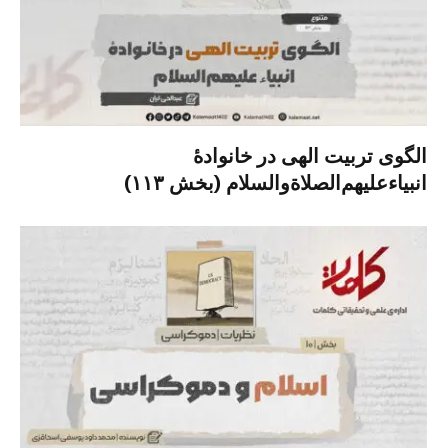
الگوی تربیت الهی در خانوادۀ
انبیاءعلیهم‌الصلاةو‌السلام (بخش ۱۱۳)