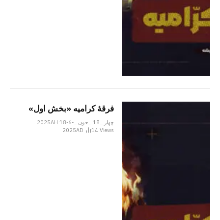
فرقۀ کرامیه «بخش اول»
چهار _18 _جون _2025AH 18-6-
2025AD
14
Views