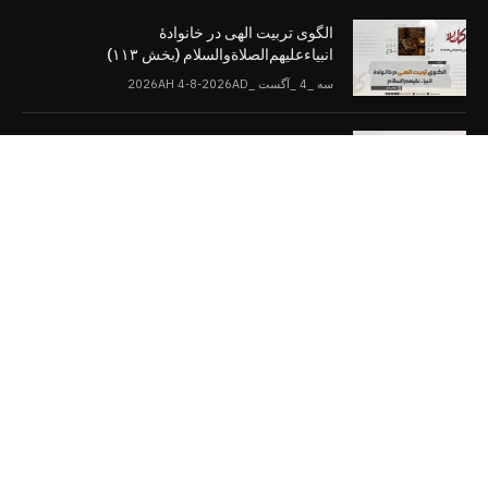
الگوی تربیت الهی در خانوادۀ
انبیاءعلیهم‌الصلاةو‌السلام (بخش ۱۱۳)
سه _4 _آگست _2026AH 4-8-2026AD
اسلام و دموکراسی (بخش: ۱۰)
سه _4 _آگست _2026AH 4-8-2026AD
کلمات را در صفحات مجازی [دنبال کنید]
Twitter
Facebook
Telegram
YouTube
WhatsApp
Instagram