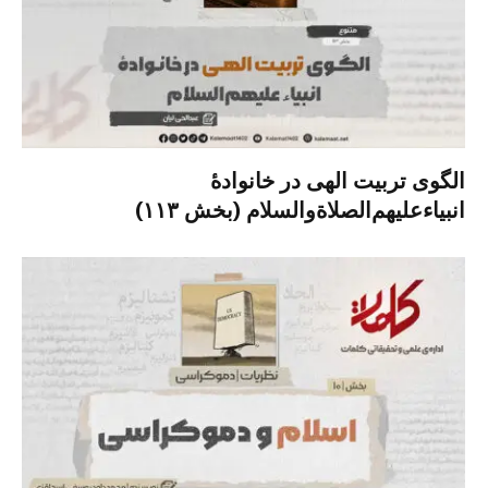
الگوی تربیت الهی در خانوادۀ
انبیاءعلیهم‌الصلاةو‌السلام (بخش ۱۱۳)