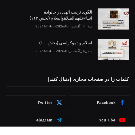
الگوی تربیت الهی در خانوادۀ
انبیاءعلیهم‌الصلاةو‌السلام (بخش ۱۱۳)
سه _4 _آگست _2026AH 4-8-2026AD
اسلام و دموکراسی (بخش: ۱۰)
سه _4 _آگست _2026AH 4-8-2026AD
کلمات را در صفحات مجازی [دنبال کنید]
Twitter
Facebook
Telegram
YouTube