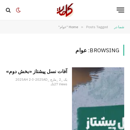
شما در
Posts Tagged "عوام"
»
Home
BROWSING:
عوام
آفات نسل پیشتاز «بخش دوم»
یک _2 _مارچ _2025AH 2-3-2025AD
27
Views