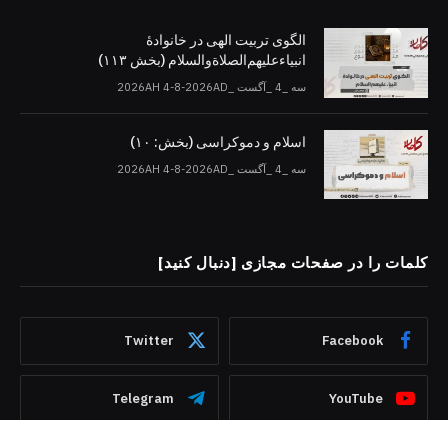
الگوی تربیت الهی در خانوادۀ
انبیاءعلیهم‌الصلاةو‌السلام (بخش ۱۱۳)
سه _4 _آگست _2026AH 4-8-2026AD
اسلام و دموکراسی (بخش: ۱۰)
سه _4 _آگست _2026AH 4-8-2026AD
کلمات را در صفحات مجازی [دنبال کنید]
Twitter
Facebook
Telegram
YouTube