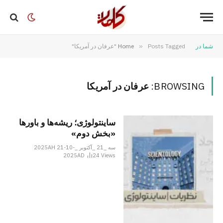
شما در
Posts Tagged "عرفان در آمریکا"
»
Home
BROWSING:
عرفان در آمریکا
ساینتولوژی؛ ریشه‌ها و باورها
«بخش دوم»
سه _21 _آکتوبر _2025AH 21-10-
2025AD
24
Views