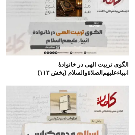
الگوی تربیت الهی در خانوادۀ
انبیاءعلیهم‌الصلاةو‌السلام (بخش ۱۱۳)