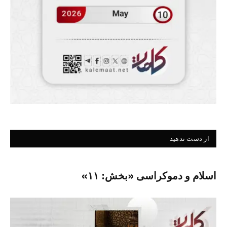
از دست ندهید
اسلام و دموکراسی «بخش: ۱۱»