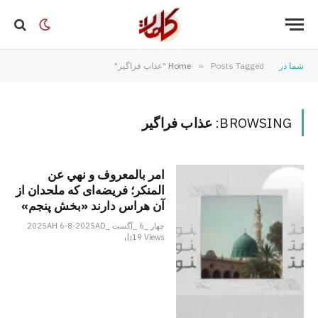
شما در
Posts Tagged "عذاب فراگیر"
»
Home
BROWSING:
عذاب فراگیر
امر بالمعروف و نهي عن
المنكر؛ فریضه‌ای که ملحدان از
آن هراس دارند «بخش پنجم»
چهار _6 _آگست _2025AH 6-8-2025AD
19
Views