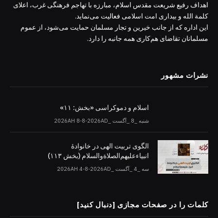
اهداف رفیع شریعت مقدس اسلام، مبارزه با تهاجم فرهنگی غرب، اعلای
کلمة الله و بیداری امت اسلامی فعالیت می‌نماید.
این اداره که از جانب خیرین و تجار مسلمان حمایت می‌شود، از عموم
مسلمانان تقاضای هم‌کاری همه جانبه را دارد.
نشرات مشهور
اسلام و دموکراسی «بخش: ۱۱»
شنبه _8 _آگست _2026AH 8-8-2026AD
الگوی تربیت الهی در خانوادۀ
انبیاءعلیهم‌الصلاةو‌السلام (بخش ۱۱۳)
سه _4 _آگست _2026AH 4-8-2026AD
کلمات را در صفحات مجازی [دنبال کنید]