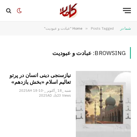
شما در
Posts Tagged "عبادت و عبودیت"
»
Home
BROWSING:
عبادت و عبودیت
نیازسنجی دینی انسان در پرتو
تعالیم اسلام «بخش یازدهم»
شنبه _18 _آکتوبر _2025AH 18-10-
2025AD
23
Views