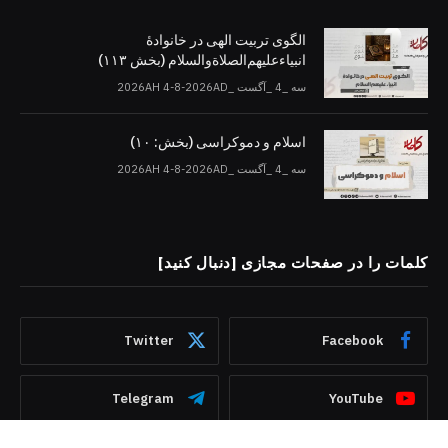
الگوی تربیت الهی در خانوادۀ
انبیاءعلیهم‌الصلاةو‌السلام (بخش ۱۱۳)
سه _4 _آگست _2026AH 4-8-2026AD
اسلام و دموکراسی (بخش: ۱۰)
سه _4 _آگست _2026AH 4-8-2026AD
کلمات را در صفحات مجازی [دنبال کنید]
Twitter
Facebook
Telegram
YouTube