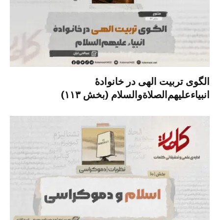
الگوی تربیت الهی در خانوادۀ
انبیاءعلیهم‌الصلاةو‌السلام (بخش ۱۱۳)