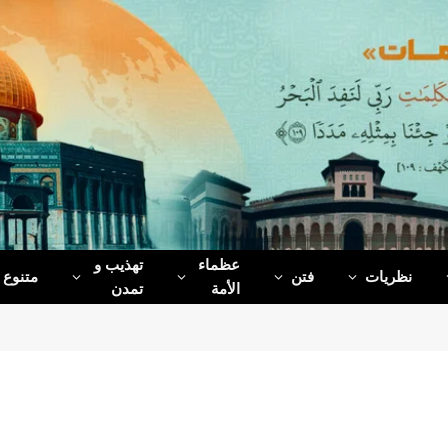
عظماء‌
تهذیب و
نظریات
فتن
متنوع
الأمة
تمدن