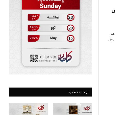
ش
هم
ادرش
از دست ندهید