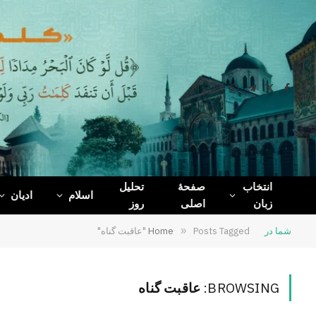
WhatsApp
Telegram
Facebook
X
(Twitter)
انتخاب
صفحۀ
تحلیل
اسلام
ادیان
زبان
اصلی
روز
شما در
Posts Tagged "عاقبت گناه"
»
Home
BROWSING:
عاقبت گناه