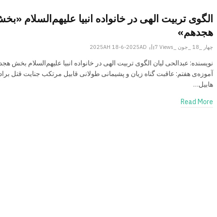
الگوی تربیت الهی در خانواده انبیا علیهم‌السلام «بخ
هجدهم»
چهار _18 _جون _2025AH 18-6-2025AD
Views
7
نویسنده: عبدالحی لیان الگوی تربیت الهی در خانواده انبیا علیهم‌السلام بخش هجد
آموزه‌ی هفتم: عاقبت گناه زیان و پشیمانی طولانی قابیل مرتکب جنایت قتل بر
هابیل…
Read More