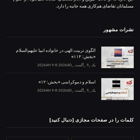
مسلمانان تقاضای هم‌کاری همه جانبه را دارد.
نشرات مشهور
الگوی تربیت الهی در خانواده انبیا‌‌ علیهم‌السلام
«بخش: ۱۱۴»
یک _9 _آگست _2026AH 9-8-2026AD
اسلام و دموکراسی «بخش: ۱۲»
یک _9 _آگست _2026AH 9-8-2026AD
کلمات را در صفحات مجازی [دنبال کنید]