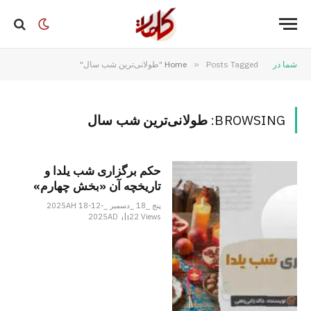
شما در
Posts Tagged "طولانی‌ترین شب سال"
»
Home
BROWSING:
طولانی‌ترین شب سال
حکم برگزاری شب یلدا و
تاریخچه آن «بخش چهارم»
پنج _18 _دسمبر _2025AH 18-12-
2025AD
22
Views