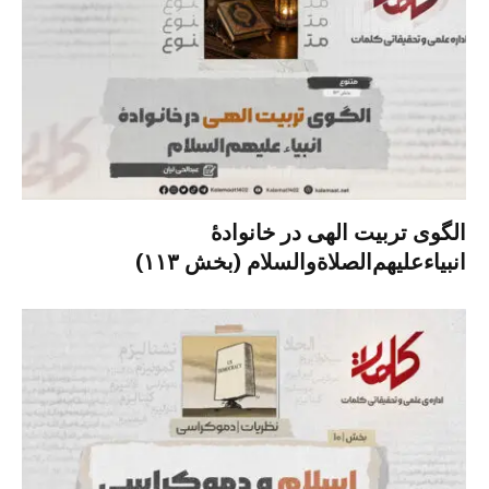
الگوی تربیت الهی در خانوادۀ
انبیاءعلیهم‌الصلاةو‌السلام (بخش ۱۱۳)