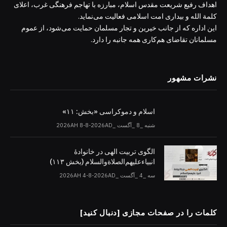
اهداف رفیع شریعت مقدس اسلام، مبارزه با تهاجم فرهنگی غرب، اعلای
کلمة الله و بیداری امت اسلامی فعالیت می‌نماید.
این اداره که از جانب خیرین و تجار مسلمان حمایت می‌شود، از عموم
مسلمانان تقاضای هم‌کاری همه جانبه را دارد.
نشرات مشهور
اسلام و دموکراسی «بخش: ۱۱»
شنبه _8 _آگست _2026AH 8-8-2026AD
الگوی تربیت الهی در خانوادۀ
انبیاءعلیهم‌الصلاةو‌السلام (بخش ۱۱۳)
سه _4 _آگست _2026AH 4-8-2026AD
کلمات را در صفحات مجازی [دنبال کنید]