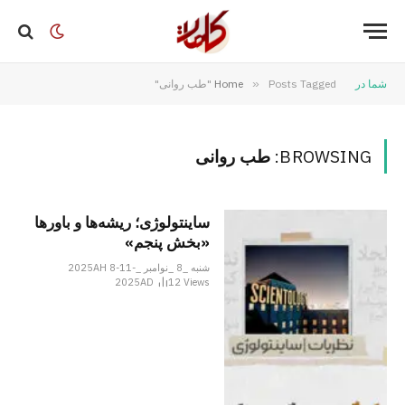
شما در
Posts Tagged "طب روانی"
»
Home
BROWSING:
طب روانی
ساینتولوژی؛ ریشه‌ها و باورها
«بخش پنجم»
شنبه _8 _نوامبر _2025AH 8-11-
2025AD
12
Views