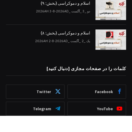
اسلام و دموکراسی (بخش: ۹)
دو _3 _آگست _2026AH 3-8-2026AD
اسلام و دموکراسی (بخش: ۸)
یک _2 _آگست _2026AH 2-8-2026AD
کلمات را در صفحات مجازی [دنبال کنید]
Twitter
Facebook
Telegram
YouTube
WhatsApp
Instagram