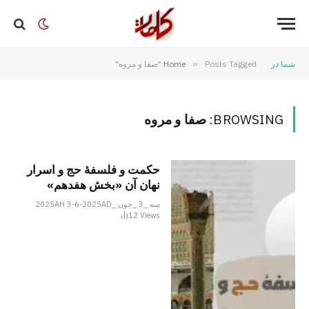
شما در
Posts Tagged "صفا و مروه"
»
Home
BROWSING:
صفا و مروه
حکمت و فلسفۀ حج و اسرار
نهان آن «بخش هفدهم»
سه _3 _جون _2025AH 3-6-2025AD
12
Views