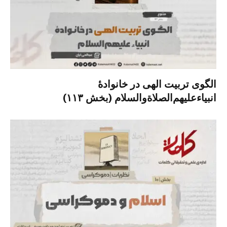
الگوی تربیت الهی در خانوادۀ
انبیاءعلیهم‌الصلاةو‌السلام (بخش ۱۱۳)