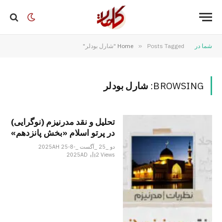
شما در
Posts Tagged "شارل بودلر"
»
Home
BROWSING:
شارل بودلر
تحلیل و نقد مدرنیزم (نوگرایی)
در پرتو اسلام «بخش پانزدهم»
دو _25 _آگست _2025AH 25-8-
2025AD
2
Views