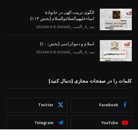
الگوی تربیت الهی در خانوادۀ
انبیاءعلیهم‌الصلاةو‌السلام (بخش ۱۱۳)
سه _4 _آگست _2026AH 4-8-2026AD
اسلام و دموکراسی (بخش: ۱۰)
سه _4 _آگست _2026AH 4-8-2026AD
کلمات را در صفحات مجازی [دنبال کنید]
Twitter
Facebook
Telegram
YouTube