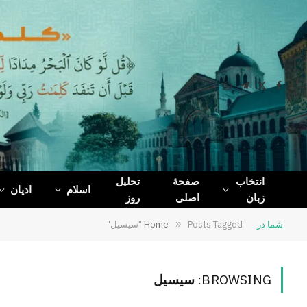
WhatsApp
Telegram
Facebook
X
(Twitter)
انتخاب
صفحۀ
تحلیل
اسلام
ادیان
زبان
اصلی
روز
شما در
Posts Tagged "سیسیل"
»
Home
BROWSING:
سیسیل