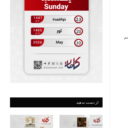
شم
از دست ندهید