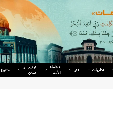
عظماء‌
تهذیب و
نظریات
فتن
متنوع
الأمة
تمدن