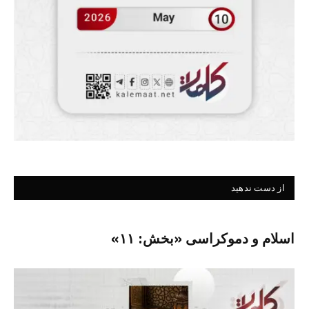
از دست ندهید
اسلام و دموکراسی «بخش: ۱۱»