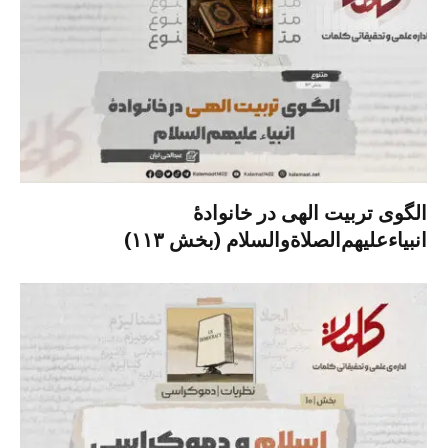
الگوی تربیت الهی در خانوادۀ
انبیاءعلیهم‌الصلاةو‌السلام (بخش ۱۱۳)