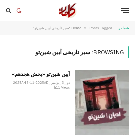
شما در
Posts Tagged "سیر تاریخی آیین شین‌تو"
»
Home
BROWSING:
سیر تاریخی آیین شین‌تو
آیین شین‌تو «بخش هجدهم»
دو _3 _نوامبر _2025AH 3-11-2025AD
11
Views