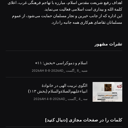
اهداف رفیع شریعت مقدس اسلام، مبارزه با تهاجم فرهنگی غرب، اعلای
کلمة الله و بیداری امت اسلامی فعالیت می‌نماید.
این اداره که از جانب خیرین و تجار مسلمان حمایت می‌شود، از عموم
مسلمانان تقاضای هم‌کاری همه جانبه را دارد.
نشرات مشهور
اسلام و دموکراسی «بخش: ۱۱»
شنبه _8 _آگست _2026AH 8-8-2026AD
الگوی تربیت الهی در خانوادۀ
انبیاءعلیهم‌الصلاةو‌السلام (بخش ۱۱۳)
سه _4 _آگست _2026AH 4-8-2026AD
کلمات را در صفحات مجازی [دنبال کنید]