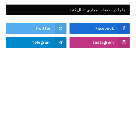
ما را در صفحات مجازی دنبال کنید
Twitter
Facebook
Telegram
Instagram
WhatsApp
در باره کلمات
اداره‌ی علمی و تحقیقاتی(کلمات) یک اداره‌ی دَعَوی اهل سنت و الجماعت
بوده که به‌طور مستقل، در راستای ترویج ارزش‌های ناب اسلامی، تحقق
اهداف رفیع شریعت مقدس اسلام، مبارزه با تهاجم فرهنگی غرب، اعلای