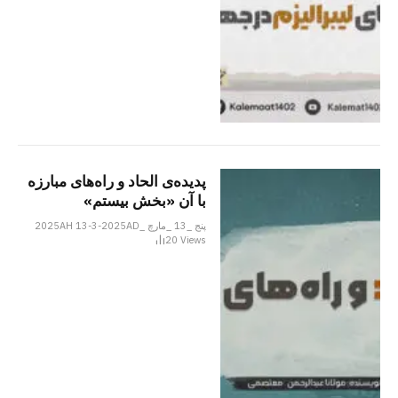
پدیده‌ی الحاد و راه‌های مبارزه
با آن «بخش بیستم»
پنج _13 _مارچ _2025AH 13-3-2025AD
20
Views