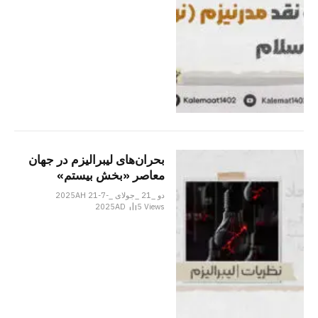
بحران‌های لیبرالیزم در جهان
معاصر «بخش بيستم»
دو _21 _جولای _2025AH 21-7-
2025AD
5
Views