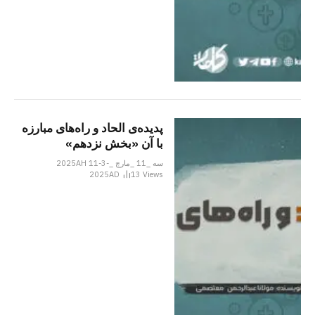
پدیده‌ی الحاد و راه‌های مبارزه
با آن «بخش نزدهم»
سه _11 _مارچ _2025AH 11-3-
2025AD
13
Views