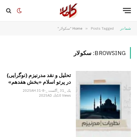
شما در
Posts Tagged "سکولار"
»
Home
BROWSING:
سکولار
تحلیل و نقد مدرنیزم (نوگرایی)
در پرتو اسلام «بخش هفدهم»
یک _31 _آگست _2025AH 31-8-
2025AD
10
Views