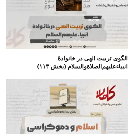
الگوی تربیت الهی در خانوادۀ
انبیاءعلیهم‌الصلاةو‌السلام (بخش ۱۱۳)