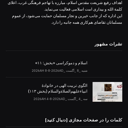
اهداف رفیع شریعت مقدس اسلام، مبارزه با تهاجم فرهنگی غرب، اعلای
کلمة الله و بیداری امت اسلامی فعالیت می‌نماید.
این اداره که از جانب خیرین و تجار مسلمان حمایت می‌شود، از عموم
مسلمانان تقاضای هم‌کاری همه جانبه را دارد.
نشرات مشهور
اسلام و دموکراسی «بخش: ۱۱»
شنبه _8 _آگست _2026AH 8-8-2026AD
الگوی تربیت الهی در خانوادۀ
انبیاءعلیهم‌الصلاةو‌السلام (بخش ۱۱۳)
سه _4 _آگست _2026AH 4-8-2026AD
کلمات را در صفحات مجازی [دنبال کنید]