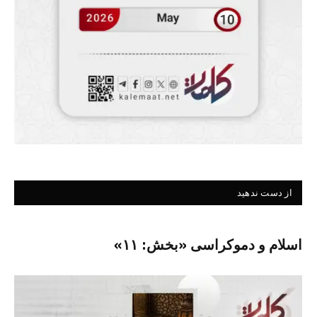
از دست ندهید
اسلام و دموکراسی «بخش: ۱۱»