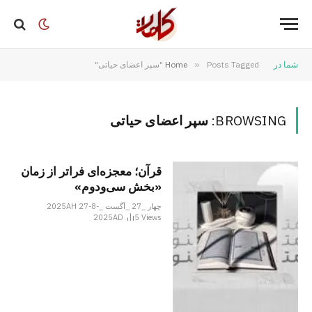
شما در
Posts Tagged "سپر اعضای حیاتی"
»
Home
BROWSING:
سپر اعضای حیاتی
قرآن؛ معجزه‌ای فراتر از زمان
«بخش سی‌ودوم»
چهار _27 _آگست _2025AH 27-8-
2025AD
5
Views