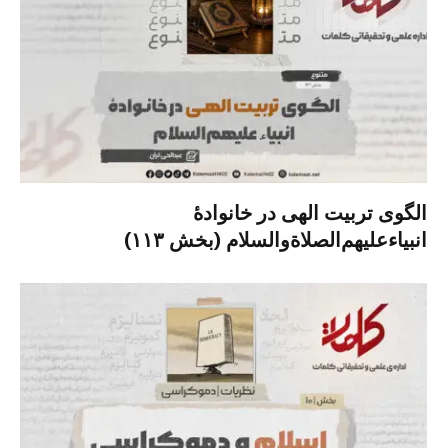
الگوی تربیت الهی در خانوادۀ
انبیاءعلیهم‌الصلاةو‌السلام (بخش ۱۱۳)