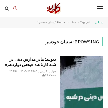
شما در
Posts Tagged "سنیان خودسر"
»
Home
BROWSING:
سنیان خودسر
دیوبند؛ مادر مدارس دینی در
شبه قارۀ هند «بخش دوازدهم»
چهار _21 _می _2025AH 21-5-2025AD
13
Views