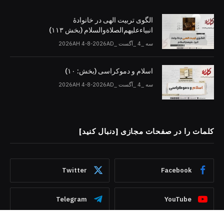
الگوی تربیت الهی در خانوادۀ
انبیاءعلیهم‌الصلاةو‌السلام (بخش ۱۱۳)
سه _4 _آگست _2026AH 4-8-2026AD
اسلام و دموکراسی (بخش: ۱۰)
سه _4 _آگست _2026AH 4-8-2026AD
کلمات را در صفحات مجازی [دنبال کنید]
Twitter
Facebook
Telegram
YouTube