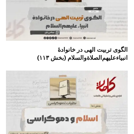
الگوی تربیت الهی در خانوادۀ
انبیاءعلیهم‌الصلاةو‌السلام (بخش ۱۱۳)