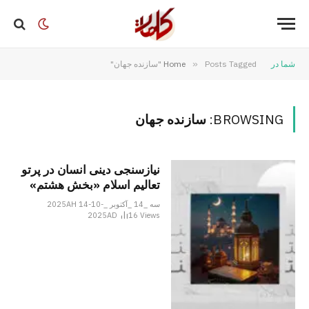
شما در
Posts Tagged "سازنده جهان"
»
Home
BROWSING:
سازنده جهان
نیازسنجی دینی انسان در پرتو
تعالیم اسلام «بخش هشتم»
سه _14 _آکتوبر _2025AH 14-10-
2025AD
16
Views