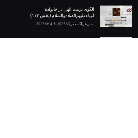
الگوی تربیت الهی در خانوادۀ
انبیاءعلیهم‌الصلاةو‌السلام (بخش ۱۱۳)
سه _4 _آگست _2026AH 4-8-2026AD
اسلام و دموکراسی (بخش: ۱۰)
سه _4 _آگست _2026AH 4-8-2026AD
کلمات را در صفحات مجازی [دنبال کنید]
Twitter
Facebook
Telegram
YouTube
WhatsApp
Instagram