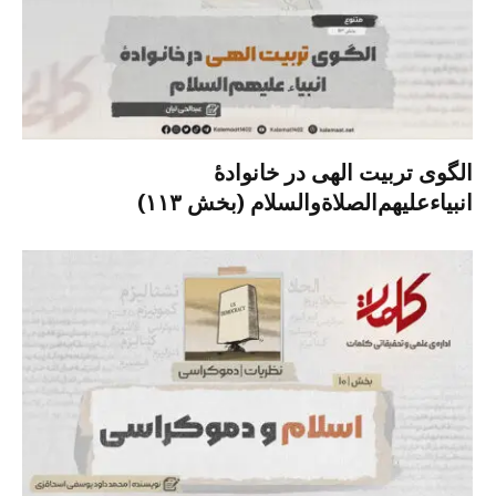
الگوی تربیت الهی در خانوادۀ
انبیاءعلیهم‌الصلاةو‌السلام (بخش ۱۱۳)