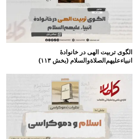
الگوی تربیت الهی در خانوادۀ
انبیاءعلیهم‌الصلاةو‌السلام (بخش ۱۱۳)