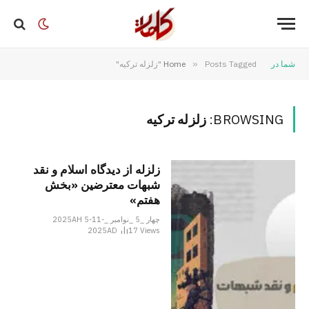
شما در
Posts Tagged "زلزله ترکیه"
»
Home
BROWSING:
زلزله ترکیه
زلزله از دیدگاه اسلام و نقد
شبهات معترضین «بخش
هفتم»
چهار _5 _نوامبر _2025AH 5-11-
2025AD
17
Views