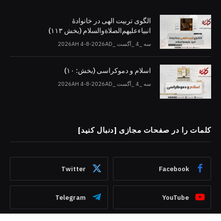
الگوی تربیت الهی در خانوادۀ
انبیاءعلیهم‌الصلاةو‌السلام (بخش ۱۱۳)
سه _4 _آگست _2026AH 4-8-2026AD
اسلام و دموکراسی (بخش: ۱۰)
سه _4 _آگست _2026AH 4-8-2026AD
کلمات را در صفحات مجازی [دنبال کنید]
Twitter
Facebook
Telegram
YouTube