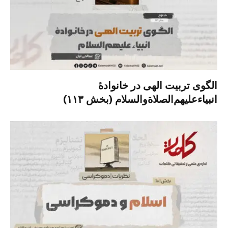
الگوی تربیت الهی در خانوادۀ
انبیاءعلیهم‌الصلاةو‌السلام (بخش ۱۱۳)