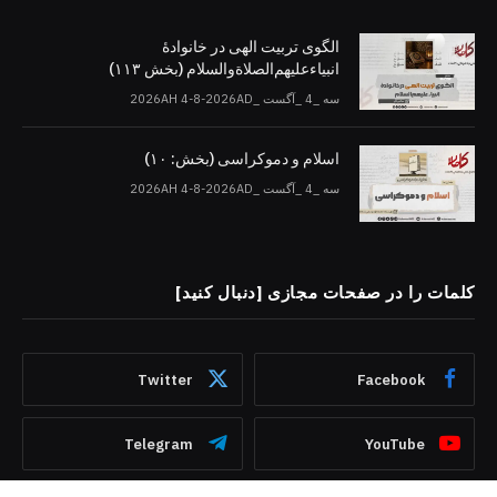
الگوی تربیت الهی در خانوادۀ
انبیاءعلیهم‌الصلاةو‌السلام (بخش ۱۱۳)
سه _4 _آگست _2026AH 4-8-2026AD
اسلام و دموکراسی (بخش: ۱۰)
سه _4 _آگست _2026AH 4-8-2026AD
کلمات را در صفحات مجازی [دنبال کنید]
Twitter
Facebook
Telegram
YouTube