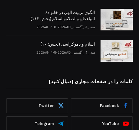
الگوی تربیت الهی در خانوادۀ
انبیاءعلیهم‌الصلاةو‌السلام (بخش ۱۱۳)
سه _4 _آگست _2026AH 4-8-2026AD
اسلام و دموکراسی (بخش: ۱۰)
سه _4 _آگست _2026AH 4-8-2026AD
کلمات را در صفحات مجازی [دنبال کنید]
Twitter
Facebook
Telegram
YouTube