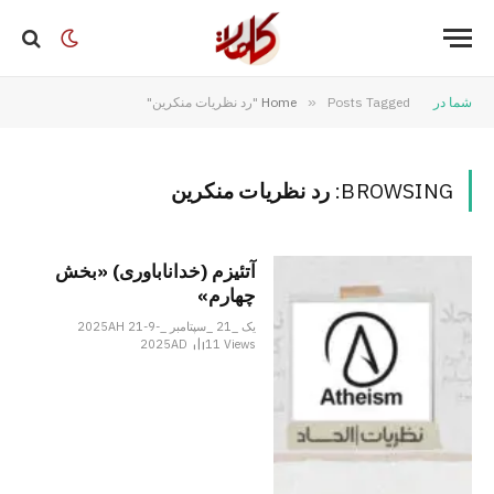
شما در
Posts Tagged "رد نظریات منکرین"
»
Home
BROWSING:
رد نظریات منکرین
آتئیزم (خداناباوری) «بخش
چهارم»
یک _21 _سپتامبر _2025AH 21-9-
2025AD
11
Views