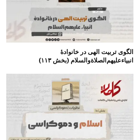
الگوی تربیت الهی در خانوادۀ
انبیاءعلیهم‌الصلاةو‌السلام (بخش ۱۱۳)