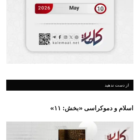
از دست ندهید
اسلام و دموکراسی «بخش: ۱۱»