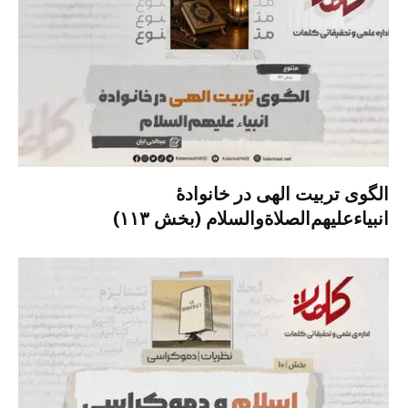
الگوی تربیت الهی در خانوادۀ
انبیاءعلیهم‌الصلاةو‌السلام (بخش ۱۱۳)