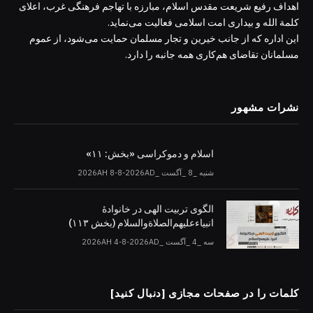
اهداف رفیع شریعت مقدس اسلام، مبارزه با تهاجم فرهنگی غرب، اعلای
کلمة الله و بیداری امت اسلامی فعالیت می‌نماید.
این اداره که از جانب خیرین و تجار مسلمان حمایت می‌شود، از عموم
مسلمانان تقاضای هم‌کاری همه جانبه را دارد.
نشرات مشهور
اسلام و دموکراسی «بخش: ۱۱»
شنبه _8 _آگست _2026AH 8-8-2026AD
الگوی تربیت الهی در خانوادۀ
انبیاءعلیهم‌الصلاةو‌السلام (بخش ۱۱۳)
سه _4 _آگست _2026AH 4-8-2026AD
کلمات را در صفحات مجازی [دنبال کنید]