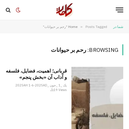
شما در
Posts Tagged "رحم بر حیوانات"
»
Home
BROWSING:
رحم بر حیوانات
قربانی؛ اهمیت، فضایل، فلسفه
و آداب آن «بخش پنجم»
یک _1 _جون _2025AH 1-6-2025AD
19
Views