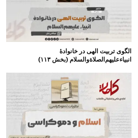
الگوی تربیت الهی در خانوادۀ
انبیاءعلیهم‌الصلاةو‌السلام (بخش ۱۱۳)