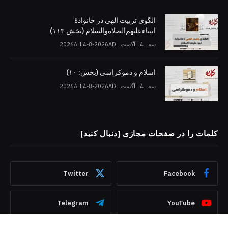
الگوی تربیت الهی در خانوادۀ
انبیاءعلیهم‌الصلاةو‌السلام (بخش ۱۱۳)
سه _4 _آگست _2026AH 4-8-2026AD
اسلام و دموکراسی (بخش: ۱۰)
سه _4 _آگست _2026AH 4-8-2026AD
کلمات را در صفحات مجازی [دنبال کنید]
Twitter
Facebook
Telegram
YouTube