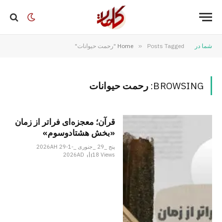
شما در
Posts Tagged "رحمت حیوانات"
»
Home
BROWSING:
رحمت حیوانات
قرآن؛ معجزه‌ای فراتر از زمان
«بخش هشتادوسوم»
پنج _29 _جنوری _2026AH 29-1-
2026AD
18
Views