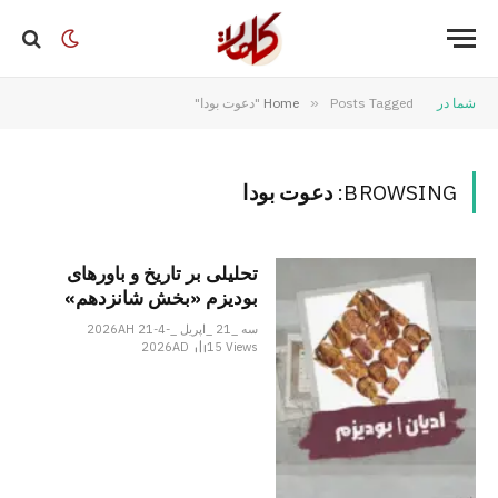
شما در
Posts Tagged "دعوت بودا"
»
Home
BROWSING:
دعوت بودا
تحلیلی بر تاریخ و باورهای
بودیزم «بخش شانزدهم»
سه _21 _اپریل _2026AH 21-4-
2026AD
15
Views