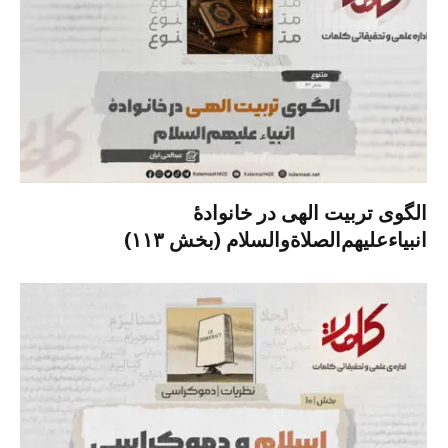
الگوی تربیت الهی در خانوادۀ
انبیاءعلیهم‌الصلاةو‌السلام (بخش ۱۱۳)