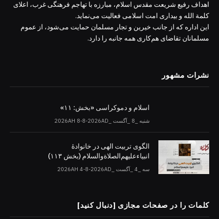
اهداف رفیع شریعت مقدس اسلام، مبارزه با تهاجم فرهنگی غرب، اعلای
کلمة الله و بیداری امت اسلامی فعالیت می‌نماید.
این اداره که از جانب خیرین و تجار مسلمان حمایت می‌شود، از عموم
مسلمانان تقاضای هم‌کاری همه جانبه را دارد.
نشرات مشهور
اسلام و دموکراسی «بخش: ۱۱»
شنبه _8 _آگست _2026AH 8-8-2026AD
الگوی تربیت الهی در خانوادۀ
انبیاءعلیهم‌الصلاةو‌السلام (بخش ۱۱۳)
سه _4 _آگست _2026AH 4-8-2026AD
کلمات را در صفحات مجازی [دنبال کنید]