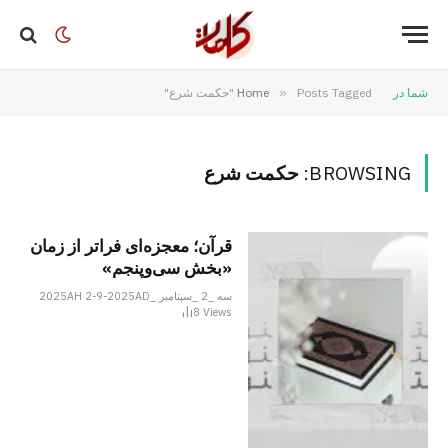
شما در
Posts Tagged "حکمت شرع"
»
Home
BROWSING:
حکمت شرع
قرآن؛ معجزه‌ای فراتر از زمان
«بخش سی‌وپنجم»
سه _2 _سپتامبر _2025AH 2-9-2025AD
8
Views