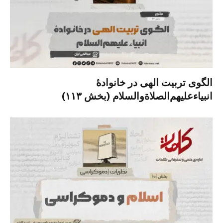
الگوی تربیت الهی در خانوادۀ
انبیاءعلیهم‌الصلاةو‌السلام (بخش ۱۱۳)