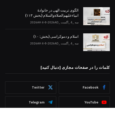
الگوی تربیت الهی در خانوادۀ
انبیاءعلیهم‌الصلاةو‌السلام (بخش ۱۱۳)
سه _4 _آگست _2026AH 4-8-2026AD
اسلام و دموکراسی (بخش: ۱۰)
سه _4 _آگست _2026AH 4-8-2026AD
کلمات را در صفحات مجازی [دنبال کنید]
Twitter
Facebook
Telegram
YouTube