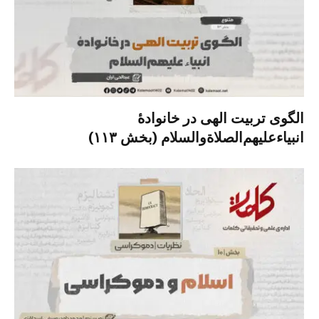
الگوی تربیت الهی در خانوادۀ
انبیاءعلیهم‌الصلاةو‌السلام (بخش ۱۱۳)