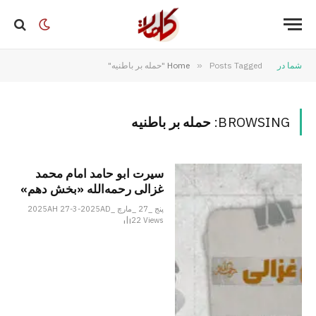
شما در
Posts Tagged "حمله بر باطنیه"
»
Home
BROWSING:
حمله بر باطنیه
سیرت ابو حامد امام محمد
غزالی رحمه‌الله «بخش دهم»
پنج _27 _مارچ _2025AH 27-3-2025AD
22
Views