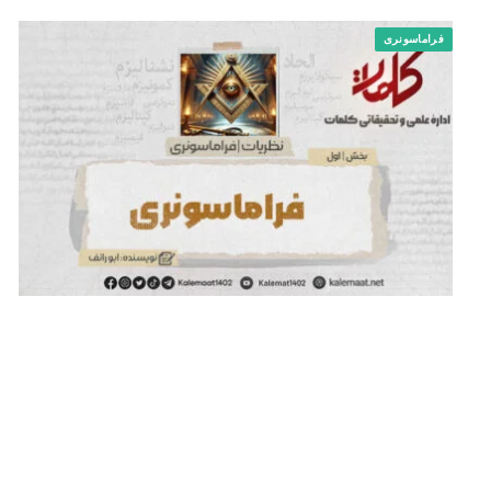
فراماسونری