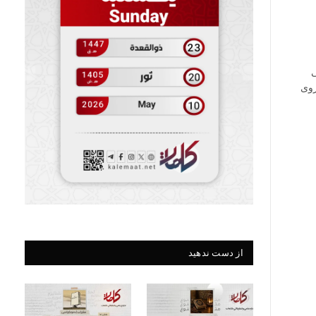
زوی
از دست ندهید