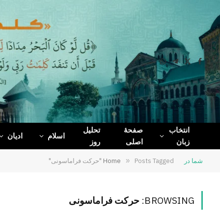
WhatsApp
Telegram
Facebook
X
(Twitter)
انتخاب
صفحۀ
تحلیل
اسلام
ادیان
زبان
اصلی
روز
شما در
Posts Tagged "حرکت فراماسونی"
»
Home
BROWSING:
حرکت فراماسونی