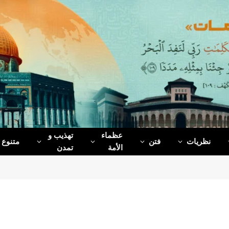
عظماء‌
تهذیب و
نظریات
فتن
متنوع
الأمة
تمدن