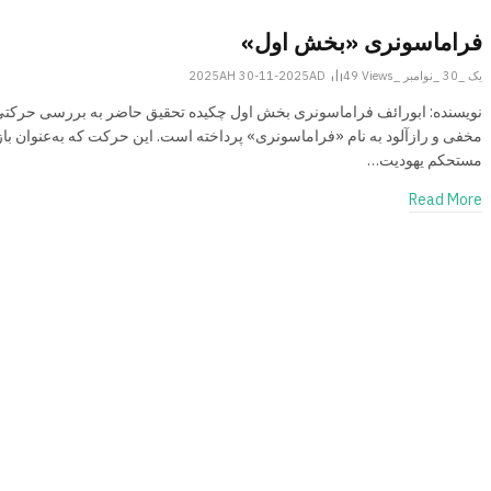
فراماسونری «بخش اول»
یک _30 _نوامبر _2025AH 30-11-2025AD
Views
49
نویسنده: ابورائف فراماسونری بخش اول چکیده تحقیق حاضر به بررسی حرکتی
مخفی و رازآلود به نام «فراماسونری» پرداخته است. این حرکت که به‌عنوان با
مستحکم یهودیت…
Read More