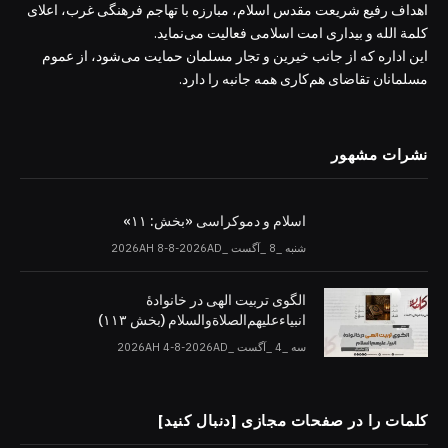
اهداف رفیع شریعت مقدس اسلام، مبارزه با تهاجم فرهنگی غرب، اعلای
کلمة الله و بیداری امت اسلامی فعالیت می‌نماید.
این اداره که از جانب خیرین و تجار مسلمان حمایت می‌شود، از عموم
مسلمانان تقاضای هم‌کاری همه جانبه را دارد.
نشرات مشهور
اسلام و دموکراسی «بخش: ۱۱»
شنبه _8 _آگست _2026AH 8-8-2026AD
الگوی تربیت الهی در خانوادۀ
انبیاءعلیهم‌الصلاةو‌السلام (بخش ۱۱۳)
سه _4 _آگست _2026AH 4-8-2026AD
کلمات را در صفحات مجازی [دنبال کنید]