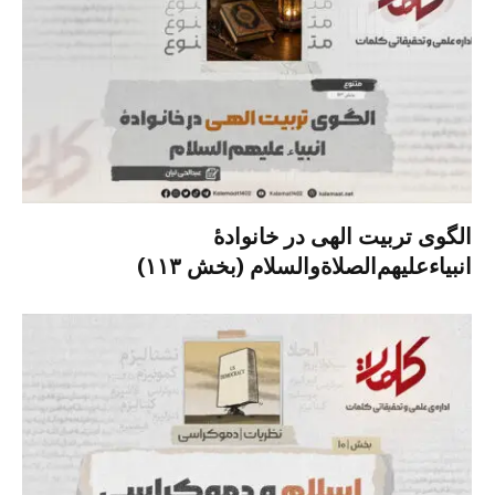
الگوی تربیت الهی در خانوادۀ
انبیاءعلیهم‌الصلاةو‌السلام (بخش ۱۱۳)