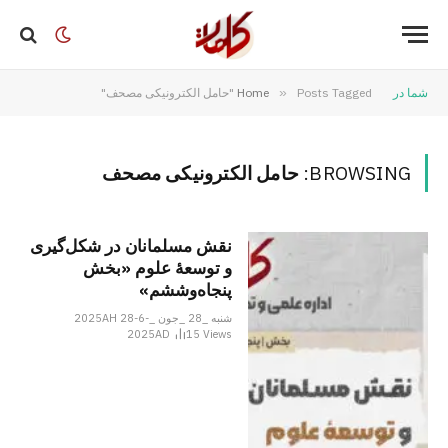
شما در
Posts Tagged "حامل الکترونیکی مصحف"
»
Home
BROWSING:
حامل الکترونیکی مصحف
نقش مسلمانان در شکل‌گیری
و توسعۀ علوم «بخش
پنجاه‌وششم»
شنبه _28 _جون _2025AH 28-6-
2025AD
15
Views