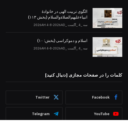
الگوی تربیت الهی در خانوادۀ
انبیاءعلیهم‌الصلاةو‌السلام (بخش ۱۱۳)
سه _4 _آگست _2026AH 4-8-2026AD
اسلام و دموکراسی (بخش: ۱۰)
سه _4 _آگست _2026AH 4-8-2026AD
کلمات را در صفحات مجازی [دنبال کنید]
Twitter
Facebook
Telegram
YouTube