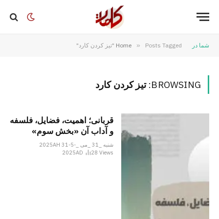
شما در
Posts Tagged "تیز کردن کارد"
»
Home
BROWSING:
تیز کردن کارد
قربانی؛ اهمیت، فضایل، فلسفه
و آداب آن «بخش سوم»
شنبه _31 _می _2025AH 31-5-
2025AD
28
Views