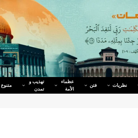
عظماء‌
تهذیب و
نظریات
فتن
متنوع
الأمة
تمدن