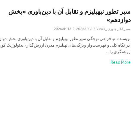
سیر تطور نیهیلیزم و تقابل آن با دین‌باوری «بخش
دوازدهم»
سه _13 _جنوری _2026AH 13-1-2026AD
Views
5
نویسنده: م. فراهی توجگی سیر تطور نیهیلیزم و تقابل آن با دین‌باوری بخش دواز
در نگاه کلی و فهرست‌وار ویژگی‌های نهیلیزم مدرن ارزش‌گذار-ایدئولوژیک کور
روشنگری را…
Read More