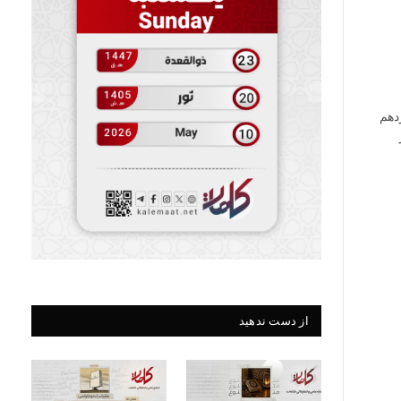
دهم
از دست ندهید