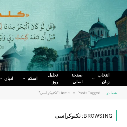
WhatsApp
Telegram
Facebook
X
(Twitter)
انتخاب
صفحۀ
تحلیل
اسلام
ادیان
زبان
اصلی
روز
شما در
Posts Tagged "تکنوکراسی"
»
Home
BROWSING:
تکنوکراسی