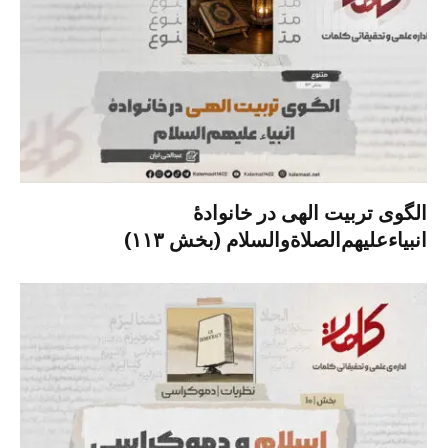
الگوی تربیت الهی در خانوادۀ
انبیاءعلیهم‌الصلاةو‌السلام (بخش ۱۱۳)