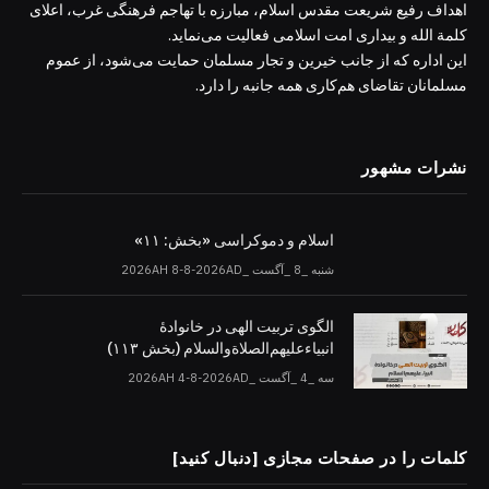
اهداف رفیع شریعت مقدس اسلام، مبارزه با تهاجم فرهنگی غرب، اعلای
کلمة الله و بیداری امت اسلامی فعالیت می‌نماید.
این اداره که از جانب خیرین و تجار مسلمان حمایت می‌شود، از عموم
مسلمانان تقاضای هم‌کاری همه جانبه را دارد.
نشرات مشهور
اسلام و دموکراسی «بخش: ۱۱»
شنبه _8 _آگست _2026AH 8-8-2026AD
الگوی تربیت الهی در خانوادۀ
انبیاءعلیهم‌الصلاةو‌السلام (بخش ۱۱۳)
سه _4 _آگست _2026AH 4-8-2026AD
کلمات را در صفحات مجازی [دنبال کنید]