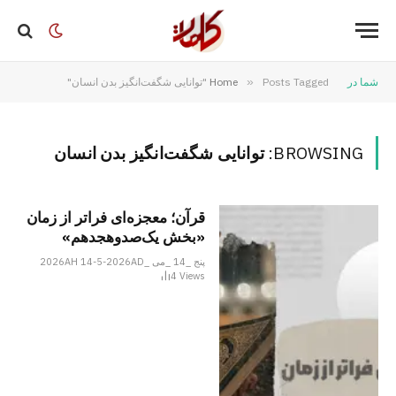
شما در
Posts Tagged "توانایی شگفت‌انگیز بدن انسان"
»
Home
BROWSING:
توانایی شگفت‌انگیز بدن انسان
قرآن؛ معجزه‌ای فراتر از زمان
«بخش یک‌صدوهجدهم»
پنج _14 _می _2026AH 14-5-2026AD
4
Views