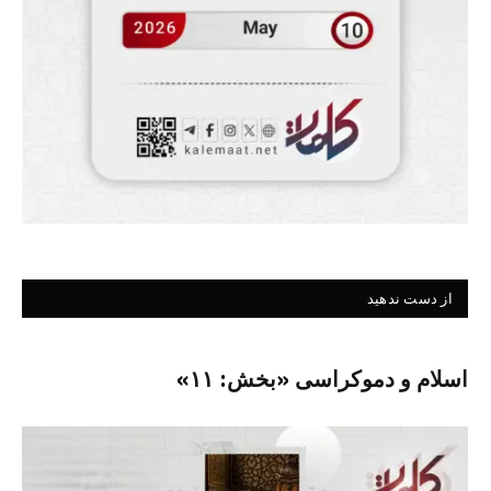
از دست ندهید
اسلام و دموکراسی «بخش: ۱۱»