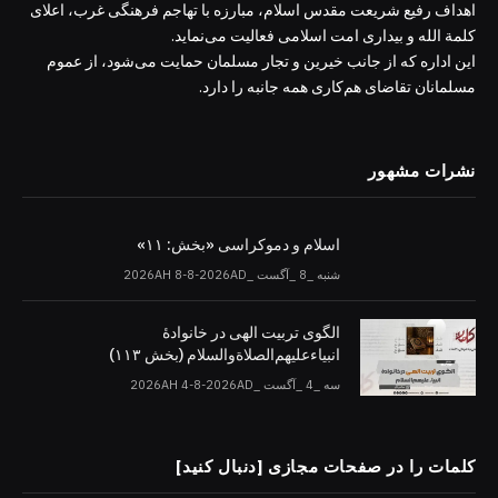
اهداف رفیع شریعت مقدس اسلام، مبارزه با تهاجم فرهنگی غرب، اعلای
کلمة الله و بیداری امت اسلامی فعالیت می‌نماید.
این اداره که از جانب خیرین و تجار مسلمان حمایت می‌شود، از عموم
مسلمانان تقاضای هم‌کاری همه جانبه را دارد.
نشرات مشهور
اسلام و دموکراسی «بخش: ۱۱»
شنبه _8 _آگست _2026AH 8-8-2026AD
الگوی تربیت الهی در خانوادۀ
انبیاءعلیهم‌الصلاةو‌السلام (بخش ۱۱۳)
سه _4 _آگست _2026AH 4-8-2026AD
کلمات را در صفحات مجازی [دنبال کنید]