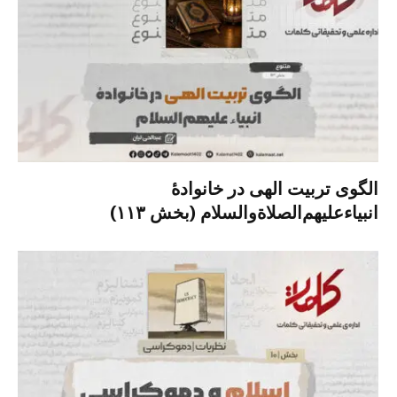
الگوی تربیت الهی در خانوادۀ
انبیاءعلیهم‌الصلاةو‌السلام (بخش ۱۱۳)