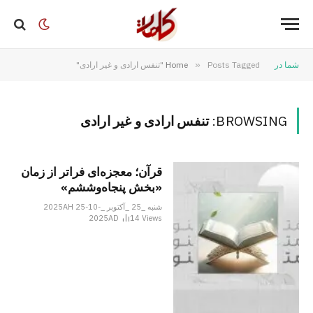
شما در
Posts Tagged "تنفس ارادی و غیر ارادی"
»
Home
BROWSING:
تنفس ارادی و غیر ارادی
قرآن؛ معجزه‌ای فراتر از زمان
«بخش پنجاه‌وششم»
شنبه _25 _آکتوبر _2025AH 25-10-
2025AD
14
Views