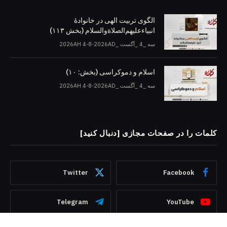
الگوی تربیت الهی در خانوادۀ
انبیاءعلیهم‌الصلاةو‌السلام (بخش ۱۱۳)
سه _4 _آگست _2026AH 4-8-2026AD
اسلام و دموکراسی (بخش: ۱۰)
سه _4 _آگست _2026AH 4-8-2026AD
کلمات را در صفحات مجازی [دنبال کنید]
Twitter
Facebook
Telegram
YouTube