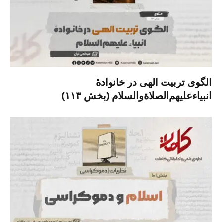
الگوی تربیت الهی در خانوادۀ
انبیاءعلیهم‌الصلاةو‌السلام (بخش ۱۱۳)