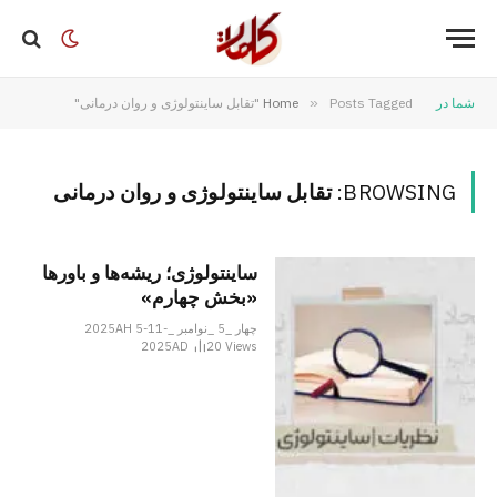
شما در
Posts Tagged "تقابل ساینتولوژی و روان درمانی"
»
Home
BROWSING:
تقابل ساینتولوژی و روان درمانی
ساینتولوژی؛ ریشه‌ها و باورها
«بخش چهارم»
چهار _5 _نوامبر _2025AH 5-11-
2025AD
20
Views