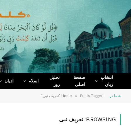
WhatsApp
Telegram
Facebook
X
(Twitter)
انتخاب
صفحۀ
تحلیل
اسلام
ادیان
زبان
اصلی
روز
شما در
Posts Tagged "تعریف نبی"
»
Home
BROWSING:
تعریف نبی