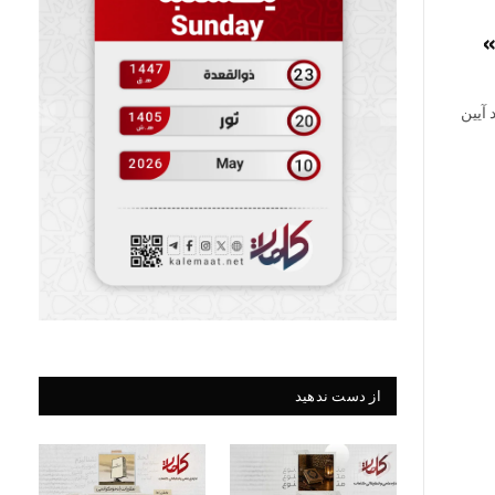
»
آیین
از دست ندهید