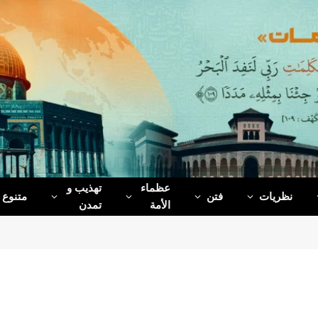
عظماء‌
تهذیب و
نظریات
فتن
متنوع
الأمة
تمدن