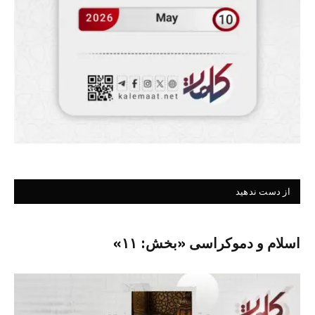
از دست ندهید
اسلام و دموکراسی «بخش: ۱۱»