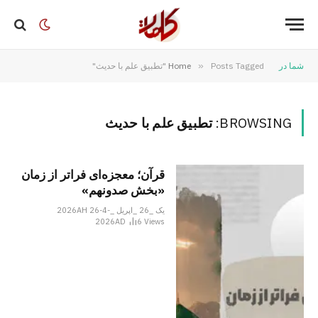
شما در
Posts Tagged "تطبیق علم با حدیث"
»
Home
BROWSING:
تطبیق علم با حدیث
قرآن؛ معجزه‌ای فراتر از زمان
«بخش صدونهم»
یک _26 _اپریل _2026AH 26-4-
2026AD
6
Views