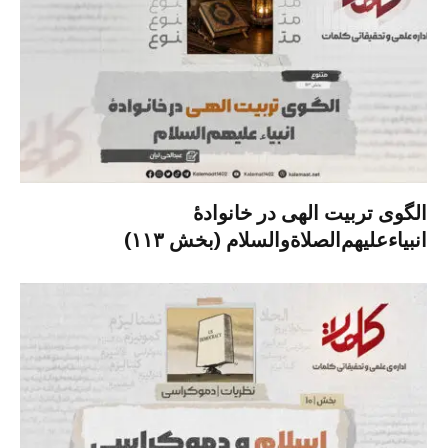
الگوی تربیت الهی در خانوادۀ
انبیاءعلیهم‌الصلاةو‌السلام (بخش ۱۱۳)