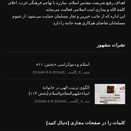
اهداف رفیع شریعت مقدس اسلام، مبارزه با تهاجم فرهنگی غرب، اعلای
کلمة الله و بیداری امت اسلامی فعالیت می‌نماید.
این اداره که از جانب خیرین و تجار مسلمان حمایت می‌شود، از عموم
مسلمانان تقاضای هم‌کاری همه جانبه را دارد.
نشرات مشهور
اسلام و دموکراسی «بخش: ۱۱»
شنبه _8 _آگست _2026AH 8-8-2026AD
الگوی تربیت الهی در خانوادۀ
انبیاءعلیهم‌الصلاةو‌السلام (بخش ۱۱۳)
سه _4 _آگست _2026AH 4-8-2026AD
کلمات را در صفحات مجازی [دنبال کنید]