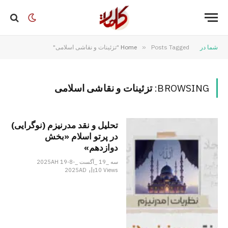
شما در
Posts Tagged "تزئینات و نقاشی اسلامی"
»
Home
BROWSING:
تزئینات و نقاشی اسلامی
تحلیل و نقد مدرنیزم (نوگرایی)
در پرتو اسلام «بخش
دوازدهم»
سه _19 _آگست _2025AH 19-8-
2025AD
10
Views