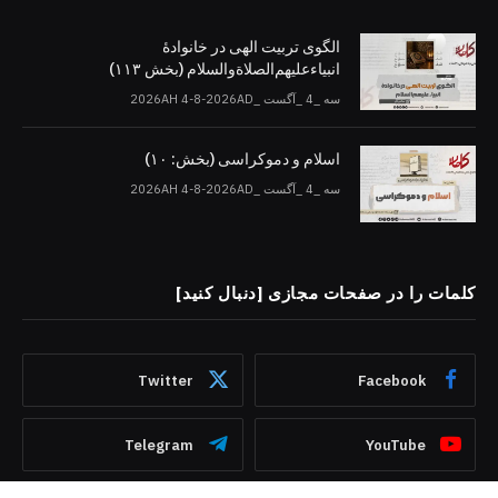
الگوی تربیت الهی در خانوادۀ
انبیاءعلیهم‌الصلاةو‌السلام (بخش ۱۱۳)
سه _4 _آگست _2026AH 4-8-2026AD
اسلام و دموکراسی (بخش: ۱۰)
سه _4 _آگست _2026AH 4-8-2026AD
کلمات را در صفحات مجازی [دنبال کنید]
Twitter
Facebook
Telegram
YouTube