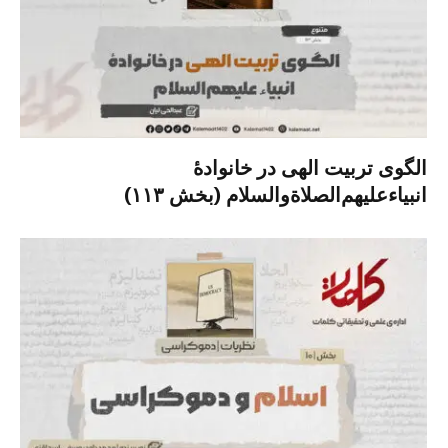
الگوی تربیت الهی در خانوادۀ
انبیاءعلیهم‌الصلاةو‌السلام (بخش ۱۱۳)