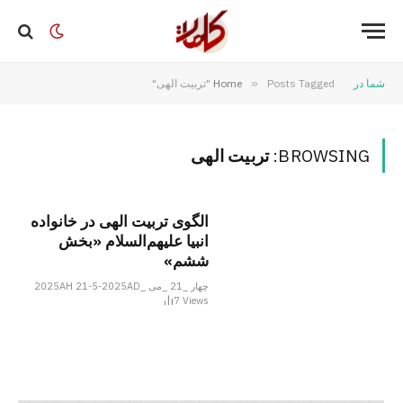
شما در
Posts Tagged "تربیت الهی"
»
Home
BROWSING:
تربیت الهی
الگوی تربیت الهی در خانواده
انبیا علیهم‌السلام «بخش
ششم»
چهار _21 _می _2025AH 21-5-2025AD
7
Views