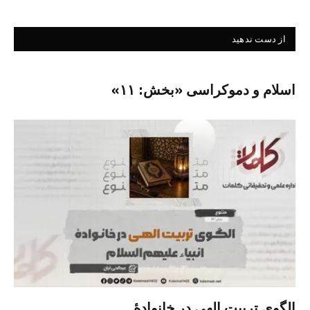
از دست ندهید
اسلام و دموکراسی «بخش: ۱۱»
الگوی تربیت الهی در خانوادۀ