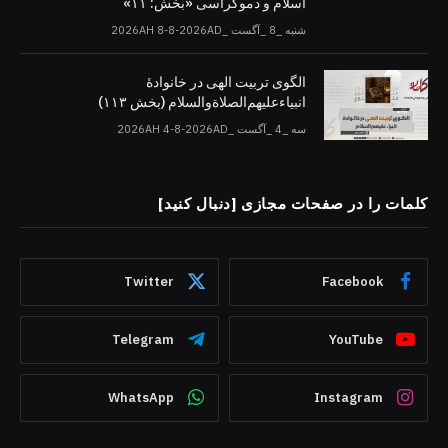
اسلام و دموکراسی «بخش: ۱۱»
شنبه _8 _آگست _2026AH 8-8-2026AD
الگوی تربیت الهی در خانوادۀ
انبیاءعلیهم‌الصلاةو‌السلام (بخش ۱۱۳)
سه _4 _آگست _2026AH 4-8-2026AD
کلمات را در صفحات مجازی [دنبال کنید]
Twitter
Facebook
Telegram
YouTube
WhatsApp
Instagram