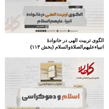
الگوی تربیت الهی در خانوادۀ
انبیاءعلیهم‌الصلاةو‌السلام (بخش ۱۱۳)