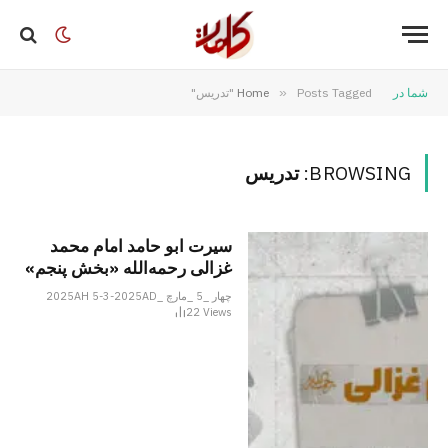
شما در
Posts Tagged "تدریس"
»
Home
BROWSING:
تدریس
سیرت ابو حامد امام محمد
غزالی رحمه‌الله «بخش پنجم»
چهار _5 _مارچ _2025AH 5-3-2025AD
22
Views