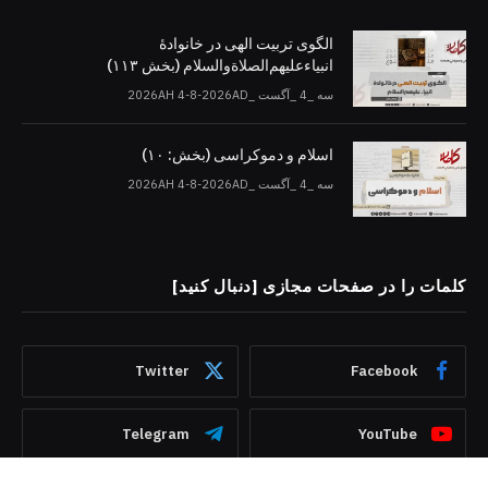
الگوی تربیت الهی در خانوادۀ
انبیاءعلیهم‌الصلاةو‌السلام (بخش ۱۱۳)
سه _4 _آگست _2026AH 4-8-2026AD
اسلام و دموکراسی (بخش: ۱۰)
سه _4 _آگست _2026AH 4-8-2026AD
کلمات را در صفحات مجازی [دنبال کنید]
Twitter
Facebook
Telegram
YouTube