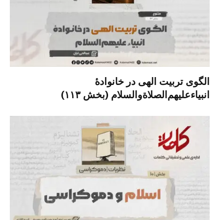
الگوی تربیت الهی در خانوادۀ
انبیاءعلیهم‌الصلاةو‌السلام (بخش ۱۱۳)