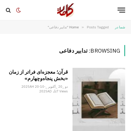
شما در
Posts Tagged "تدابیر دفاعی"
»
Home
BROWSING:
تدابیر دفاعی
قرآن؛ معجزه‌ای فراتر از زمان
«بخش پنجاه‌وچهارم»
دو _20 _آکتوبر _2025AH 20-10-
2025AD
7
Views