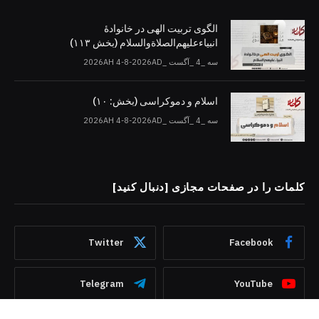
الگوی تربیت الهی در خانوادۀ
انبیاءعلیهم‌الصلاةو‌السلام (بخش ۱۱۳)
سه _4 _آگست _2026AH 4-8-2026AD
اسلام و دموکراسی (بخش: ۱۰)
سه _4 _آگست _2026AH 4-8-2026AD
کلمات را در صفحات مجازی [دنبال کنید]
Twitter
Facebook
Telegram
YouTube