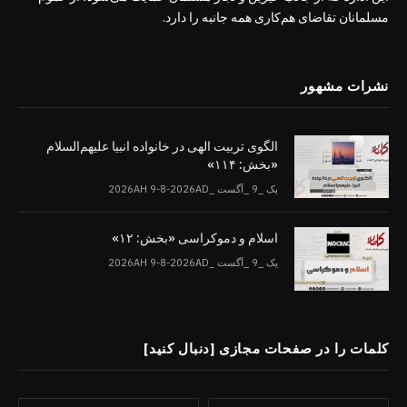
مسلمانان تقاضای هم‌کاری همه جانبه را دارد.
نشرات مشهور
الگوی تربیت الهی در خانواده انبیا‌‌ علیهم‌السلام
«بخش: ۱۱۴»
یک _9 _آگست _2026AH 9-8-2026AD
اسلام و دموکراسی «بخش: ۱۲»
یک _9 _آگست _2026AH 9-8-2026AD
کلمات را در صفحات مجازی [دنبال کنید]