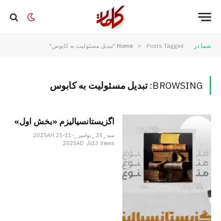
شما در
Posts Tagged "تبدیل مسئولیت به کابوس"
»
Home
BROWSING:
تبدیل مسئولیت به کابوس
اگزیستانسیالیزم «بخش اول»
سه _25 _نوامبر _2025AH 25-11-
2025AD
13
Views