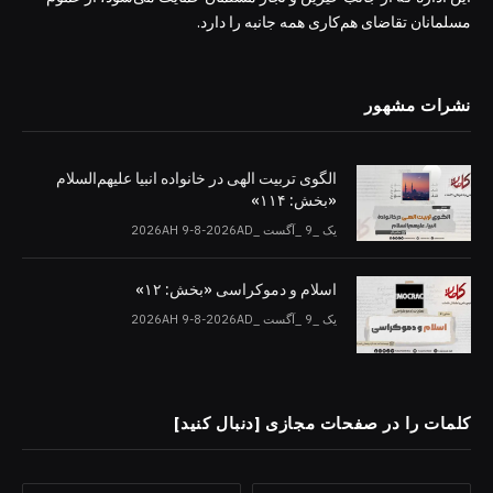
مسلمانان تقاضای هم‌کاری همه جانبه را دارد.
نشرات مشهور
الگوی تربیت الهی در خانواده انبیا‌‌ علیهم‌السلام
«بخش: ۱۱۴»
یک _9 _آگست _2026AH 9-8-2026AD
اسلام و دموکراسی «بخش: ۱۲»
یک _9 _آگست _2026AH 9-8-2026AD
کلمات را در صفحات مجازی [دنبال کنید]