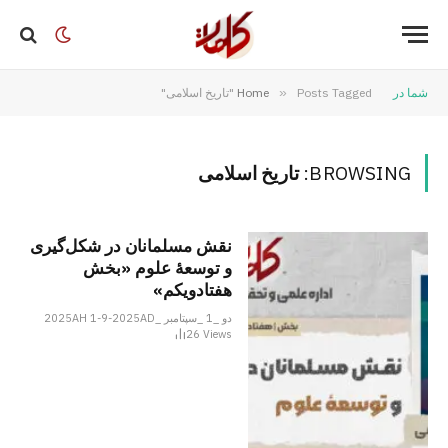
شما در
Posts Tagged "تاریخ اسلامی"
»
Home
BROWSING:
تاریخ اسلامی
نقش مسلمانان در شکل‌گیری
و توسعۀ علوم «بخش
هفتادو‌یکم»
دو _1 _سپتامبر _2025AH 1-9-2025AD
26
Views