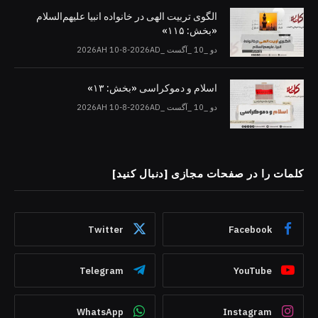
الگوی تربیت الهی در خانواده انبیا‌‌ علیهم‌السلام
«بخش: ۱۱۵»
دو _10 _آگست _2026AH 10-8-2026AD
اسلام و دموکراسی «بخش: ۱۳»
دو _10 _آگست _2026AH 10-8-2026AD
کلمات را در صفحات مجازی [دنبال کنید]
Twitter
Facebook
Telegram
YouTube
WhatsApp
Instagram