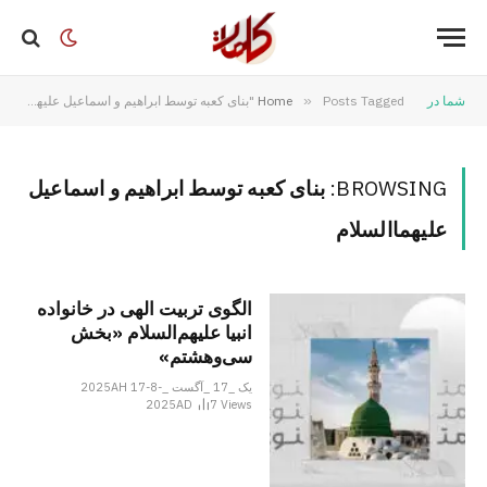
شما در
Posts Tagged "بنای کعبه توسط ابراهیم و اسماعیل علیهماالسلام"
»
Home
BROWSING:
بنای کعبه توسط ابراهیم و اسماعیل
علیهماالسلام
الگوی تربیت الهی در خانواده
انبیا‌‌ علیهم‌السلام «بخش
سی‌‌وهشتم»
یک _17 _آگست _2025AH 17-8-
2025AD
7
Views