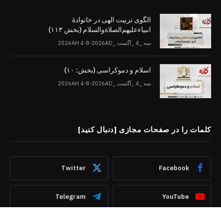
الگوی تربیت الهی در خانوادۀ
انبیاءعلیهم‌الصلاةو‌السلام (بخش ۱۱۳)
سه _4 _آگست _2026AH 4-8-2026AD
اسلام و دموکراسی (بخش: ۱۰)
سه _4 _آگست _2026AH 4-8-2026AD
کلمات را در صفحات مجازی [دنبال کنید]
Twitter
Facebook
Telegram
YouTube