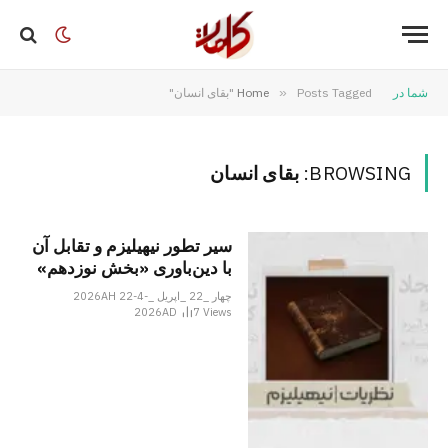
شما در
Posts Tagged "بقای انسان"
»
Home
BROWSING:
بقای انسان
سیر تطور نیهیلیزم و تقابل آن
با دین‌باوری «بخش نوزدهم»
چهار _22 _اپریل _2026AH 22-4-
2026AD
7
Views