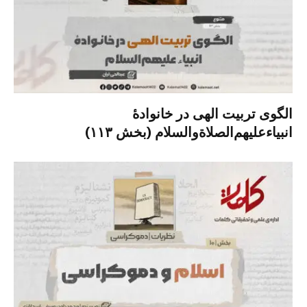
الگوی تربیت الهی در خانوادۀ
انبیاءعلیهم‌الصلاةو‌السلام (بخش ۱۱۳)