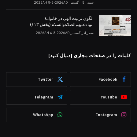
شنبه _8 _آگست _2026AH 8-8-2026AD
الگوی تربیت الهی در خانوادۀ
انبیاءعلیهم‌الصلاةو‌السلام (بخش ۱۱۳)
سه _4 _آگست _2026AH 4-8-2026AD
کلمات را در صفحات مجازی [دنبال کنید]
Twitter
Facebook
Telegram
YouTube
WhatsApp
Instagram