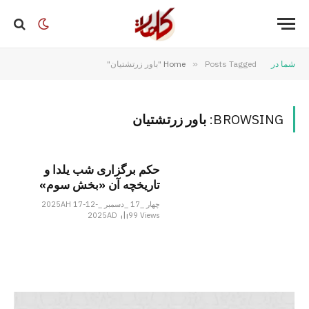
شما در
Posts Tagged "باور زرتشتیان"
»
Home
BROWSING:
باور زرتشتیان
حکم برگزاری شب یلدا و
تاریخچه آن «بخش سوم»
چهار _17 _دسمبر _2025AH 17-12-
2025AD
99
Views