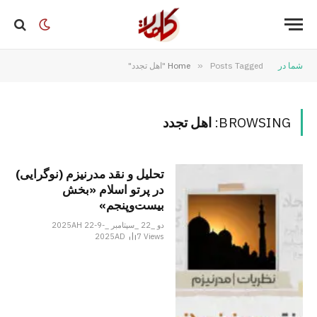
شما در
Posts Tagged "اهل تجدد"
»
Home
BROWSING:
اهل تجدد
تحلیل و نقد مدرنیزم (نوگرایی)
در پرتو اسلام «بخش
بیست‌وپنجم»
دو _22 _سپتامبر _2025AH 22-9-
2025AD
7
Views