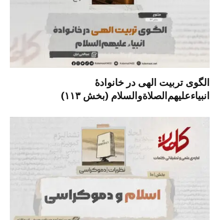
الگوی تربیت الهی در خانوادۀ
انبیاءعلیهم‌الصلاةو‌السلام (بخش ۱۱۳)