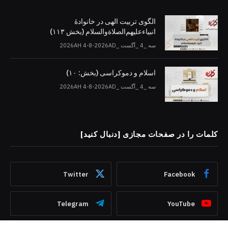
الگوی تربیت الهی در خانوادۀ
انبیاءعلیهم‌الصلاةو‌السلام (بخش ۱۱۳)
سه _4 _آگست _2026AH 4-8-2026AD
اسلام و دموکراسی (بخش: ۱۰)
سه _4 _آگست _2026AH 4-8-2026AD
کلمات را در صفحات مجازی [دنبال کنید]
Twitter
Facebook
Telegram
YouTube