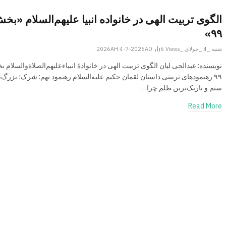
الگوی تربیت الهی در خانواده انبیا‌‌ علیهم‌السلام «بخ
۹۹»
شنبه _4 _جولای _2026AH 4-7-2026AD
Views
6
نویسنده: عبدالحی لیان الگوی تربیت الهی در خانوادۀ انبیاءعلیهم‌الصلاةو‌السلام 
۹۹ رهنمود‌های تربیتی داستان لقمان حکیم علیه‌السلام رهنمود نهم: شرک؛ بزرگ‌
ستم و تاریک‌ترین ظلم چرا…
Read More