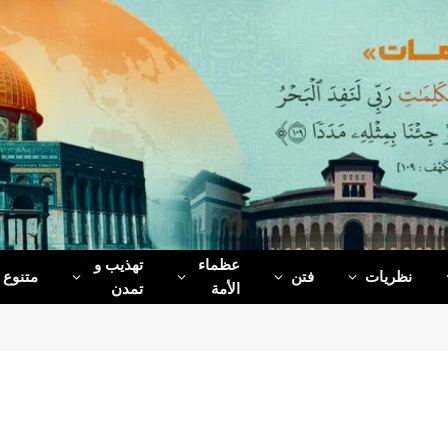
عظماء‌
تهذیب و
نظریات
فتن
متنوع
الأمة
تمدن