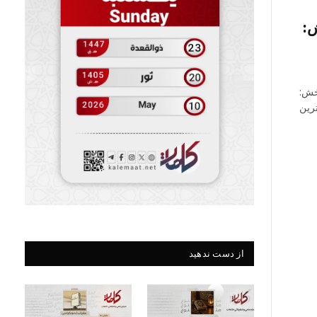
ش:
بخش:
ترین
از دست ندهید