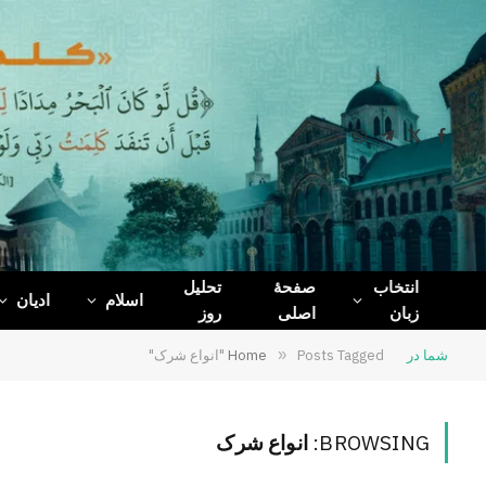
WhatsApp
Telegram
Facebook
X
(Twitter)
انتخاب
صفحۀ
تحلیل
اسلام
ادیان
زبان
اصلی
روز
شما در
Posts Tagged "انواع شرک"
»
Home
BROWSING:
انواع شرک